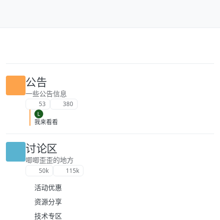
跳转至内容
公告
一些公告信息
53
380
L
我来看看
讨论区
唧唧歪歪的地方
50k
115k
活动优惠
资源分享
技术专区