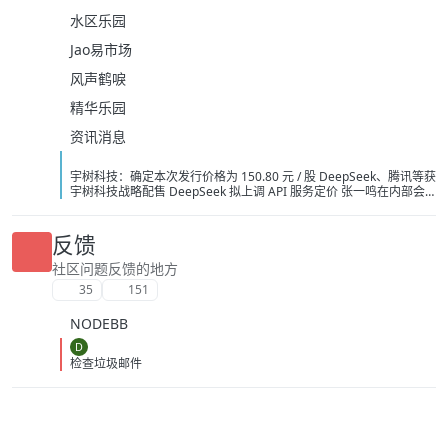
水区乐园
Jao易市场
风声鹤唳
精华乐园
资讯消息
宇树科技：确定本次发行价格为 150.80 元 / 股 DeepSeek、腾讯等获
宇树科技战略配售 DeepSeek 拟上调 API 服务定价 张一鸣在内部会
议上反对通过蒸馏手段来提升字节 AI 模型能力 英伟达急寻中国 AI 基
站供应商，明后年启动端侧算力组网 字节讨论训练超 5 万亿参数模型
OpenAI 要求法官驳回苹果指控其窃取商业秘密的诉讼 阿里云：视频
反馈
生成模型 Wan3.0 开启公测 中国 AI 原生 App 用户量 Top 10：豆包
3.82 亿月活断层第一 广州住房商贷利率最低可至 2.7%
社区问题反馈的地方
35
151
NODEBB
D
检查垃圾邮件