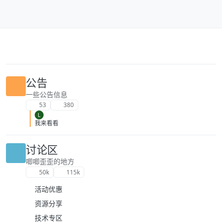
跳转至内容
公告
一些公告信息
53
380
L
我来看看
讨论区
唧唧歪歪的地方
50k
115k
活动优惠
资源分享
技术专区