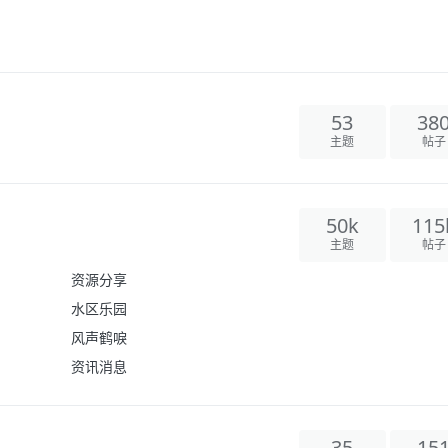
53
38
主题
帖子
50k
115
主题
帖子
资源分享
水区乐园
风声鹤唳
资讯消息