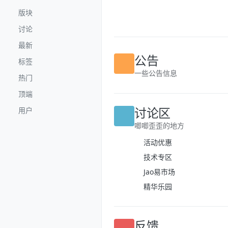
跳转至内容
版块
讨论
最新
标签
公告
热门
一些公告信息
顶端
用户
讨论区
唧唧歪歪的地方
活动优惠
技术专区
Jao易市场
精华乐园