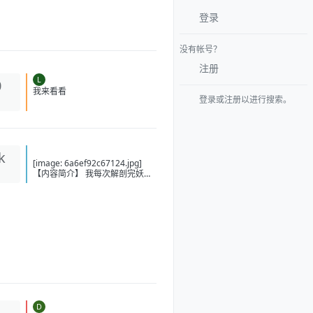
登录
没有帐号？
注册
L
0
登录或注册以进行搜索。
我来看看
k
[image: 6a6ef92c67124.jpg]
【内容简介】 我每次解剖完妖兽
尸体，都把自己三天饿上九顿，
接着学习年迈老人走上一百遍，
直到自己瘦的像是一个快要老死
的凡人，才敢再次出门。可就在
我以为自己伪装的天衣无缝时，
一旁的老队长看了我几眼：“老陈
头，你枯木逢春了？” 穿越成修仙
界底层奴仆，无灵根、寿元将
尽，还被妖力啃得只剩半条命。
本以为必死无疑，意外觉醒吞噬
系统！ 吞妖力、吞灵根、吞功