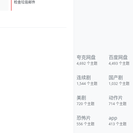
法、吞神魂，万物皆可吞！ 别人
D
1
争宝夺机缘，头破血流； 我缩在
检查垃圾邮件
角落疯狂吞噬，悄悄发育。 人前
装废柴，人后吞成巨佬。 不浪、
不装、不惹事，谁敢惹我，连他
带法宝一起吞！ 从凡人奴仆到吞
噬诸天，一路苟到成圣，举世无
敌！ 【下载地址】 百度：
https://pan.baidu.com/s/1FYrYg
bYX7tE7gG6U3H4-hQ?
pwd=ivts 夸克：
https://pan.quark.cn/s/ac05ad
875a17?pwd=Xz7C 移动：
夸克网盘
百度网盘
https://yun.139.com/shareweb/
4,692
个主题
4,493
个主题
#/w/i/2wFGqMc2ki3qt
连续剧
国产剧
1,544
个主题
1,032
个主题
美剧
动作片
720
个主题
714
个主题
恐怖片
app
556
个主题
413
个主题