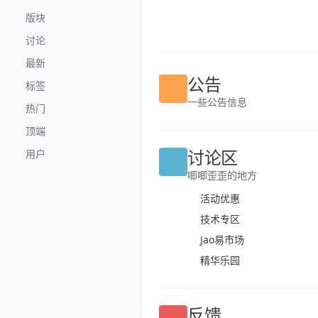
跳转至内容
版块
讨论
最新
标签
公告
热门
一些公告信息
顶端
用户
讨论区
唧唧歪歪的地方
活动优惠
技术专区
Jao易市场
精华乐园