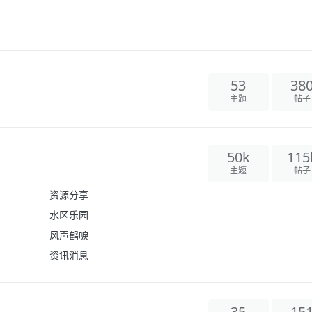
53
38
主题
帖子
50k
115
主题
帖子
资源分享
水区乐园
风声鹤唳
资讯消息