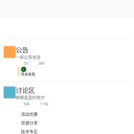
跳转至内容
公告
一些公告信息
53
380
L
我来看看
讨论区
唧唧歪歪的地方
50k
115k
活动优惠
资源分享
技术专区