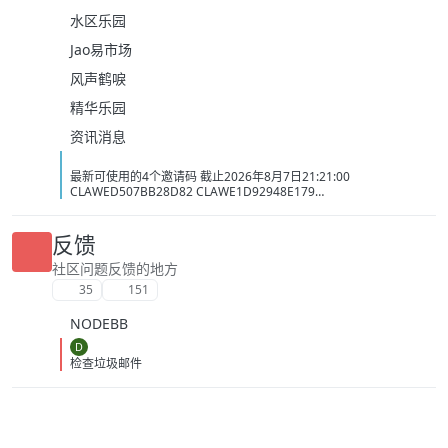
水区乐园
Jao易市场
风声鹤唳
精华乐园
资讯消息
最新可使用的4个邀请码 截止2026年8月7日21:21:00
CLAWED507BB28D82 CLAWE1D92948E179
CLAWC0DC2C1D3BB5 CLAW34AC98437BAC
反馈
社区问题反馈的地方
35
151
NODEBB
D
检查垃圾邮件