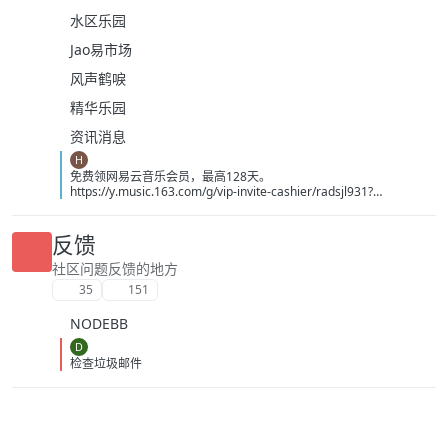
水区乐园
Jao易市场
风声鹤唳
精华乐园
资讯消息
H
免费领网易云音乐会员，最高128天。
https://y.music.163.com/g/vip-invite-cashier/radsjl931?
app_version=9.5.67&userid=3390857926&token=BA9D93EB0F5E
B6470EDE6416DD8E797624A4D7A96660CF04CC90054AA0AF3C
86&dlt=0846
反馈
社区问题反馈的地方
35
151
NODEBB
D
检查垃圾邮件