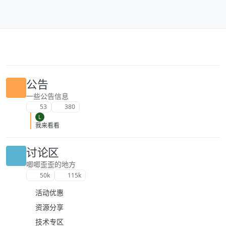
跳转至内容
公告
一些公告信息
53
380
L
我来看看
讨论区
唧唧歪歪的地方
50k
115k
活动优惠
资源分享
技术专区