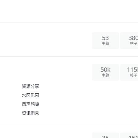
53
38
主题
帖子
50k
115
主题
帖子
资源分享
水区乐园
风声鹤唳
资讯消息