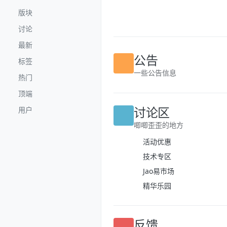
跳转至内容
版块
讨论
最新
标签
公告
热门
一些公告信息
顶端
用户
讨论区
唧唧歪歪的地方
活动优惠
技术专区
Jao易市场
精华乐园