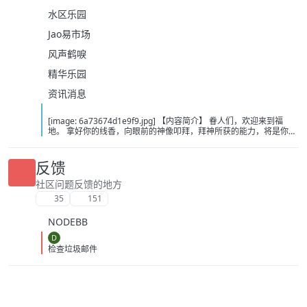
水区乐园
Jao易市场
风声鹤唳
精华乐园
资讯消息
[image: 6a73674d1e9f9.jpg] 【内容简介】 眷人们，欢迎来到福
地。 拿好你的线香，向眼前的神像叩拜，拜神所获的能力，将是你们
在这里生存的唯一依仗。 平安旅社诡影闪现，恐怖城镇无限追凶，柳
家大院八坟藏妖，罗王岛上十鬼隐踪，无光洞穴鬼婴啼哭，凄惶诡校
悲剧轮回…… 【作者简介】 作者：幻梦猎人，起点中文网作者，代表
反馈
作品：《灾厄收容所》《诡异分解指南》《天灾疯人院》《基因收容
所》等 【下载地址】 百度：
社区问题反馈的地方
https://pan.baidu.com/s/1CTpsB1_Ju5NwzAhO0MvwZQ?pwd=9a1v
35
151
夸克：https://pan.quark.cn/s/ffe07719ebb3?pwd=aUYh 移动：
https://yun.139.com/shareweb/#/w/i/2wFGV2icCY0yr
NODEBB
D
检查垃圾邮件