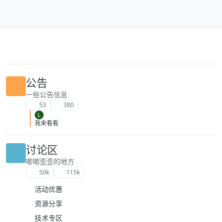
跳转至内容
公告
一些公告信息
53
380
L
我来看看
讨论区
唧唧歪歪的地方
50k
115k
活动优惠
资源分享
技术专区