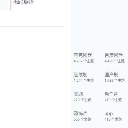
克/KristianSchmid/瓦维克·
D
1
杨/TimCampbell/马特·多兰/约瑟
检查垃圾邮件
夫·费因斯/马尔顿·索克斯/罗根·马
歇尔-格林/尼古拉斯·贝尔/肯尼·道
提/克里斯托弗·詹姆斯·贝克/康妮·
尼尔森/娜塔莉·杰克逊·门多萨/原
丽淇/奥文·安森/西蒙·梅登/雷兹·
科尔特斯/本博尔·罗科/纲岛乡太
郎/山口英胜/泉原丰/保罗·纳高
奇/DavidChamberlain/宇佐美慎
吾/塞萨尔·蒙塔
诺/RichardJoson/KennethMora
leda/卓丹·李/里昂·福德/马修·纽
夸克网盘
百度网盘
顿/JacksonRaine/道格拉斯·麦克
4,707
个主题
4,498
个主题
阿瑟/富兰克林·德拉诺·罗斯福/艾
德琳·冈野/HidekiTojo 类型:剧情/
动作/战争 制片国家/地区:美国/澳
连续剧
国产剧
大利亚 语言:菲律宾语/英语/塔加
路语/日语 上映日期:2005-10-20
1,544
个主题
1,032
个主题
片长:132分钟 又名:卡巴纳图大营
救 IMDb:tt0326905 豆瓣ID：
1436891 IMDb：tt0326905 影
美剧
动作片
视简介 太平洋战争初期，美
军将兵力投入欧洲战场，无力挽
723
个主题
719
个主题
回菲律宾战事，导致一万名美
军、六万名菲军在巴丹半岛被
恐怖片
app
俘。日军一直残酷对待这些战
俘，军部更于1944年一月决定屠
556
个主题
413
个主题
杀俘虏，这部电影，讲述的就是
发生在44年一月四天中的故事。