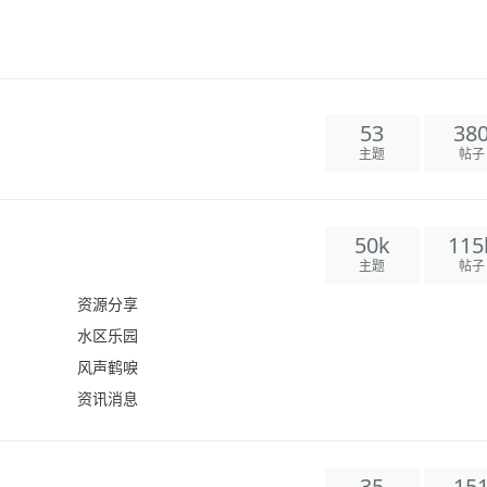
53
38
主题
帖子
50k
115
主题
帖子
资源分享
水区乐园
风声鹤唳
资讯消息