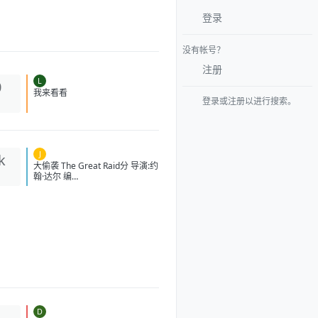
登录
没有帐号？
注册
L
0
登录或注册以进行搜索。
我来看看
J
k
大偷袭 The Great Raid分 导演:
约翰·达尔 编
剧:WilliamB.Breuer/HamptonSi
des/卡洛·伯纳德/道格·米洛 主演:
本杰明·布拉特/詹姆斯·弗兰科/罗
伯特·马莫内/马克斯·马蒂尼/詹姆
斯·卡佩内罗/马克·康苏斯/克雷格·
迈莱赫兰/弗雷迪·乔·法恩斯沃思/
莱尔德·曼辛托斯/杰里米·卡拉
汉/ScottMcLean/保罗·蒙塔尔班/
克莱恩·克劳福德/萨姆·沃辛
顿/RoystonInnes/卢克·佩格勒/代
尔·戴/杰罗姆·埃勒斯/布雷特·塔