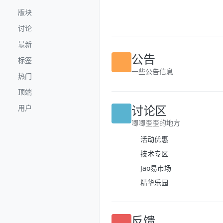
跳转至内容
版块
讨论
最新
标签
公告
热门
一些公告信息
顶端
用户
讨论区
唧唧歪歪的地方
活动优惠
技术专区
Jao易市场
精华乐园