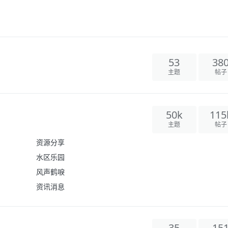
53
38
主题
帖子
50k
115
主题
帖子
资源分享
水区乐园
风声鹤唳
资讯消息