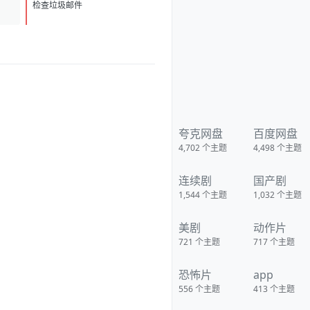
1786139251697_%E5%BE%AE
D
1
%E4%BF%A1%E5%9B%BE%
检查垃圾邮件
E7%89%87_20260807101326_1
3_1581.png] [image:
1786139249056_%E5%BE%AE
%E4%BF%A1%E5%9B%BE%
E7%89%87_20260807091606_
1933_4.jpg]
夸克网盘
百度网盘
4,702
个主题
4,498
个主题
连续剧
国产剧
1,544
个主题
1,032
个主题
美剧
动作片
721
个主题
717
个主题
恐怖片
app
556
个主题
413
个主题