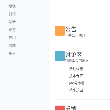
跳转至内容
版块
讨论
最新
标签
公告
热门
一些公告信息
顶端
用户
讨论区
唧唧歪歪的地方
活动优惠
技术专区
Jao易市场
精华乐园