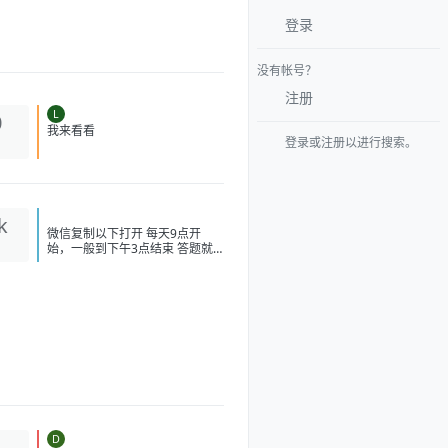
登录
没有帐号？
注册
L
0
登录或注册以进行搜索。
我来看看
k
微信复制以下打开 每天9点开
始，一般到下午3点结束 答题就
必得！ #小程序://华为乾
崑/SXJTcnblkMKZbib 打开答
题，选 B 得瑞幸、喜茶或者奈雪
的茶 -10 无门槛， 必得 速度冲
现在不卡了 不需要可以出闲鱼，
不用代拍，直接让买家兑换！
[image:
1786139243743_%E5%BE%AE
%E4%BF%A1%E5%9B%BE%
E7%89%87_20260807104021_
214_208.jpg] [image: