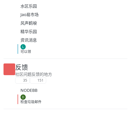
水区乐园
Jao易市场
风声鹤唳
精华乐园
资讯消息
L
可以领
反馈
社区问题反馈的地方
35
151
NODEBB
D
检查垃圾邮件