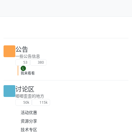
跳转至内容
公告
一些公告信息
53
380
L
我来看看
讨论区
唧唧歪歪的地方
50k
115k
活动优惠
资源分享
技术专区