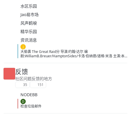
水区乐园
Jao易市场
风声鹤唳
精华乐园
资讯消息
J
大偷袭 The Great Raid分 导演:约翰·达尔 编
剧:WilliamB.Breuer/HamptonSides/卡洛·伯纳德/道格·米洛 主演:本
杰明·布拉特/詹姆斯·弗兰科/罗伯特·马莫内/马克斯·马蒂尼/詹姆斯·卡
佩内罗/马克·康苏斯/克雷格·迈莱赫兰/弗雷迪·乔·法恩斯沃思/莱尔德·
曼辛托斯/杰里米·卡拉汉/ScottMcLean/保罗·蒙塔尔班/克莱恩·克劳福
反馈
德/萨姆·沃辛顿/RoystonInnes/卢克·佩格勒/代尔·戴/杰罗姆·埃勒斯/布
雷特·塔克/KristianSchmid/瓦维克·杨/TimCampbell/马特·多兰/约瑟夫
社区问题反馈的地方
·费因斯/马尔顿·索克斯/罗根·马歇尔-格林/尼古拉斯·贝尔/肯尼·道提/克
35
151
里斯托弗·詹姆斯·贝克/康妮·尼尔森/娜塔莉·杰克逊·门多萨/原丽淇/奥
文·安森/西蒙·梅登/雷兹·科尔特斯/本博尔·罗科/纲岛乡太郎/山口英胜/
NODEBB
泉原丰/保罗·纳高奇/DavidChamberlain/宇佐美慎吾/塞萨尔·蒙塔
诺/RichardJoson/KennethMoraleda/卓丹·李/里昂·福德/马修·纽
D
顿/JacksonRaine/道格拉斯·麦克阿瑟/富兰克林·德拉诺·罗斯福/艾德琳·
检查垃圾邮件
冈野/HidekiTojo 类型:剧情/动作/战争 制片国家/地区:美国/澳大利亚
语言:菲律宾语/英语/塔加路语/日语 上映日期:2005-10-20 片长:132分
钟 又名:卡巴纳图大营救 IMDb:tt0326905 豆瓣ID：1436891
IMDb：tt0326905 影视简介 太平洋战争初期，美军将兵力投入
欧洲战场，无力挽回菲律宾战事，导致一万名美军、六万名菲军在巴
丹半岛被俘。日军一直残酷对待这些战俘，军部更于1944年一月决定