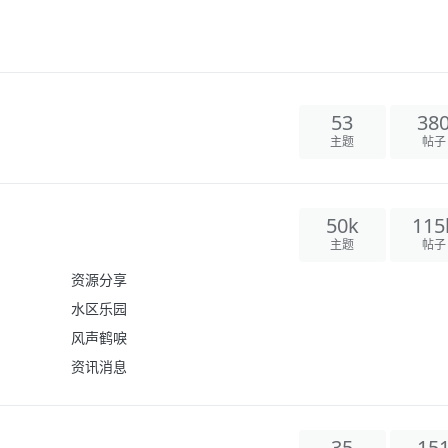
53
38
主题
帖子
50k
115
主题
帖子
资源分享
水区乐园
风声鹤唳
资讯消息