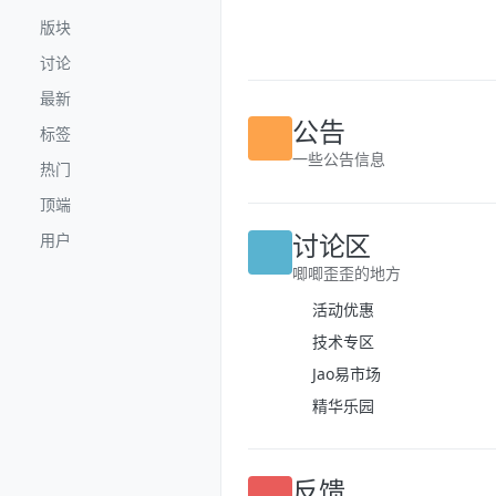
跳转至内容
版块
讨论
最新
标签
公告
热门
一些公告信息
顶端
用户
讨论区
唧唧歪歪的地方
活动优惠
技术专区
Jao易市场
精华乐园