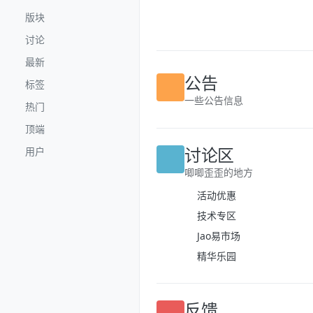
跳转至内容
版块
讨论
最新
标签
公告
热门
一些公告信息
顶端
用户
讨论区
唧唧歪歪的地方
活动优惠
技术专区
Jao易市场
精华乐园