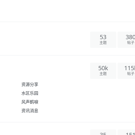
53
38
主题
帖子
50k
115
主题
帖子
资源分享
水区乐园
风声鹤唳
资讯消息