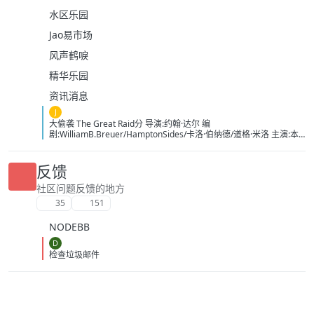
水区乐园
Jao易市场
风声鹤唳
精华乐园
资讯消息
J
大偷袭 The Great Raid分 导演:约翰·达尔 编
剧:WilliamB.Breuer/HamptonSides/卡洛·伯纳德/道格·米洛 主演:本
杰明·布拉特/詹姆斯·弗兰科/罗伯特·马莫内/马克斯·马蒂尼/詹姆斯·卡
佩内罗/马克·康苏斯/克雷格·迈莱赫兰/弗雷迪·乔·法恩斯沃思/莱尔德·
曼辛托斯/杰里米·卡拉汉/ScottMcLean/保罗·蒙塔尔班/克莱恩·克劳福
反馈
德/萨姆·沃辛顿/RoystonInnes/卢克·佩格勒/代尔·戴/杰罗姆·埃勒斯/布
雷特·塔克/KristianSchmid/瓦维克·杨/TimCampbell/马特·多兰/约瑟夫
社区问题反馈的地方
·费因斯/马尔顿·索克斯/罗根·马歇尔-格林/尼古拉斯·贝尔/肯尼·道提/克
35
151
里斯托弗·詹姆斯·贝克/康妮·尼尔森/娜塔莉·杰克逊·门多萨/原丽淇/奥
文·安森/西蒙·梅登/雷兹·科尔特斯/本博尔·罗科/纲岛乡太郎/山口英胜/
NODEBB
泉原丰/保罗·纳高奇/DavidChamberlain/宇佐美慎吾/塞萨尔·蒙塔
诺/RichardJoson/KennethMoraleda/卓丹·李/里昂·福德/马修·纽
D
顿/JacksonRaine/道格拉斯·麦克阿瑟/富兰克林·德拉诺·罗斯福/艾德琳·
检查垃圾邮件
冈野/HidekiTojo 类型:剧情/动作/战争 制片国家/地区:美国/澳大利亚
语言:菲律宾语/英语/塔加路语/日语 上映日期:2005-10-20 片长:132分
钟 又名:卡巴纳图大营救 IMDb:tt0326905 豆瓣ID：1436891
IMDb：tt0326905 影视简介 太平洋战争初期，美军将兵力投入
欧洲战场，无力挽回菲律宾战事，导致一万名美军、六万名菲军在巴
丹半岛被俘。日军一直残酷对待这些战俘，军部更于1944年一月决定