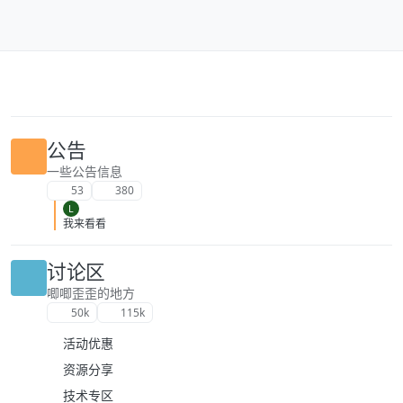
跳转至内容
公告
一些公告信息
53
380
L
我来看看
讨论区
唧唧歪歪的地方
50k
115k
活动优惠
资源分享
技术专区