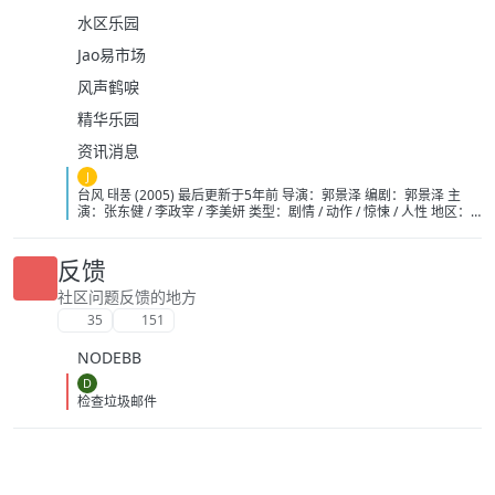
水区乐园
Jao易市场
风声鹤唳
精华乐园
资讯消息
J
台风 태풍 (2005) 最后更新于5年前 导演：郭景泽 编剧：郭景泽 主
演：张东健 / 李政宰 / 李美妍 类型：剧情 / 动作 / 惊悚 / 人性 地区：
韩国 语言：韩语 上映：2005-12-14(韩国) 片长：124分钟 又名：核
子风暴(台) / Typhoon 添加收藏 网盘分享 6.6 4601人评分 豆瓣 5.7
1459人评分 IMDb 烂番茄 25% 4.5/10 32人评分 影评人 47%
反馈
3.2/5 176人评分 观众 电影简介 × 在台湾基隆港东北220公里处的海
面上，一艘装载着核卫星导航装置的舰艇离奇失踪，经过调查确定他
社区问题反馈的地方
被一个名叫信（张东健饰）为首的海盗团伙夺取。在1983 年，年幼
35
151
的信跟随全家人从北朝鲜逃往韩国寻求政治庇护，却被韩国政府拒之
门外，除信和姐姐明珠（李美妍饰）得以逃生之外，其他人员均遭杀
NODEBB
害。姐弟二人自此失去了联系，后来信成为海盗，对韩国的仇恨与日
俱增，最终引发了现在的挟制核舰艇事件。 多年来信一直在寻找姐姐
D
的下落，韩国防部查明底细后，派出海军高级军官姜世宗（李政宰
检查垃圾邮件
饰）展开追捕行动。通过线报姜世宗探得明珠现在俄罗斯境内，在接
触中，世宗产生了怜悯，同时矛盾不已。与此同时，信也得到明珠的
下落，两个男人将展开一场殊死较量……
https://pan.quark.cn/s/5130369295ae