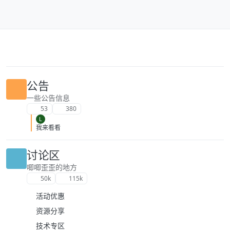
跳转至内容
公告
一些公告信息
53
380
L
我来看看
讨论区
唧唧歪歪的地方
50k
115k
活动优惠
资源分享
技术专区