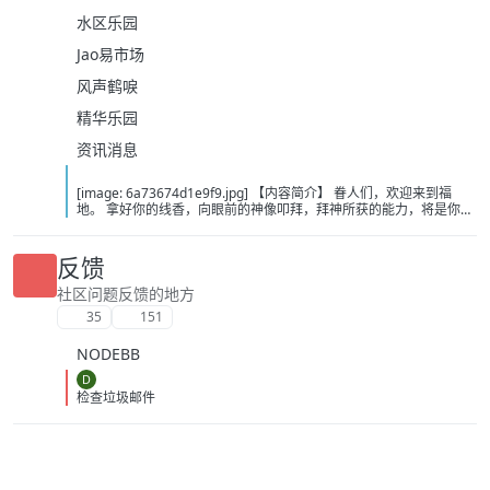
水区乐园
Jao易市场
风声鹤唳
精华乐园
资讯消息
[image: 6a73674d1e9f9.jpg] 【内容简介】 眷人们，欢迎来到福
地。 拿好你的线香，向眼前的神像叩拜，拜神所获的能力，将是你们
在这里生存的唯一依仗。 平安旅社诡影闪现，恐怖城镇无限追凶，柳
家大院八坟藏妖，罗王岛上十鬼隐踪，无光洞穴鬼婴啼哭，凄惶诡校
悲剧轮回…… 【作者简介】 作者：幻梦猎人，起点中文网作者，代表
反馈
作品：《灾厄收容所》《诡异分解指南》《天灾疯人院》《基因收容
所》等 【下载地址】 百度：
社区问题反馈的地方
https://pan.baidu.com/s/1CTpsB1_Ju5NwzAhO0MvwZQ?pwd=9a1v
35
151
夸克：https://pan.quark.cn/s/ffe07719ebb3?pwd=aUYh 移动：
https://yun.139.com/shareweb/#/w/i/2wFGV2icCY0yr
NODEBB
D
检查垃圾邮件