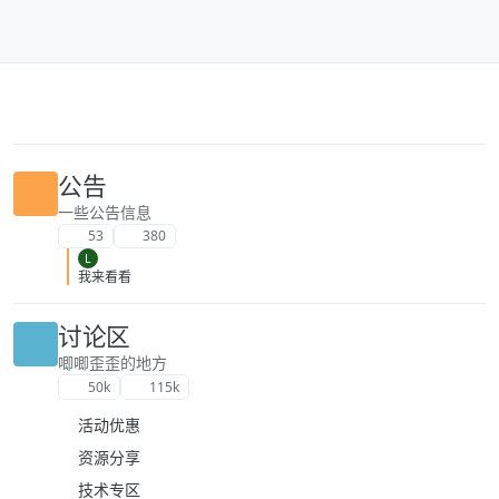
跳转至内容
公告
一些公告信息
53
380
L
我来看看
讨论区
唧唧歪歪的地方
50k
115k
活动优惠
资源分享
技术专区