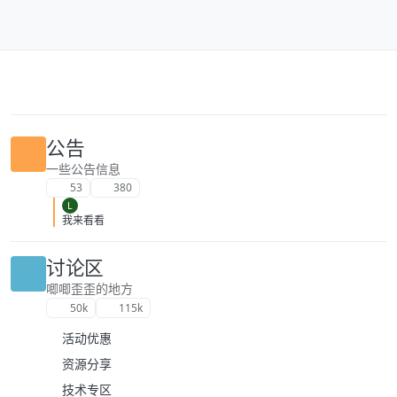
跳转至内容
公告
一些公告信息
53
380
L
我来看看
讨论区
唧唧歪歪的地方
50k
115k
活动优惠
资源分享
技术专区