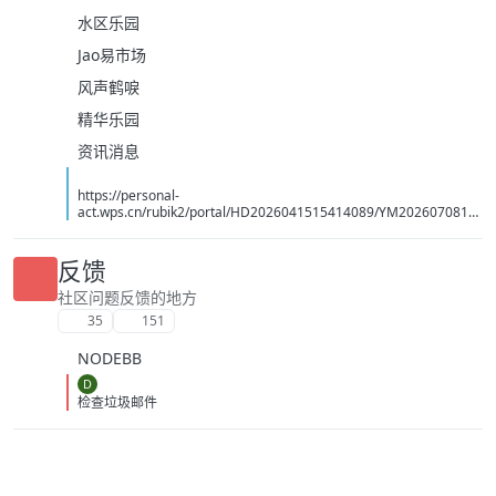
水区乐园
Jao易市场
风声鹤唳
精华乐园
资讯消息
https://personal-
act.wps.cn/rubik2/portal/HD2026041515414089/YM2026070814
494070
反馈
社区问题反馈的地方
35
151
NODEBB
D
检查垃圾邮件