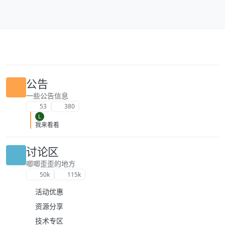
跳转至内容
公告
一些公告信息
53
380
L
我来看看
讨论区
唧唧歪歪的地方
50k
115k
活动优惠
资源分享
技术专区