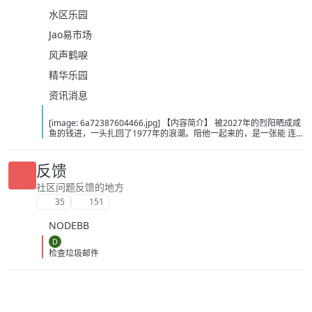
水区乐园
Jao易市场
风声鹤唳
精华乐园
资讯消息
[image: 6a72387604466.jpg] 【内容简介】 被2027年的烈阳晒成咸
鱼的钱进，一头扎回了1977年的浪潮。陪他一起来的，是一张能 连
接2027年时空商城的物资购销证。这张需要搭配黄金使用的证件，让
他能在77年把时下的老物件倒腾到27年，再从27年倒腾回来新物资。
就此，钱进的黄金时代来了…… 【下载地址】 百度：
反馈
https://pan.baidu.com/s/1uLVGkbmc8v5XSPhw4nvMFw?pwd=ny3k
夸克：https://pan.quark.cn/s/cdc43b465b0a?pwd=iZkc 移动：
社区问题反馈的地方
https://yun.139.com/shareweb/#/w/i/2wFGWBq9bXypp
35
151
NODEBB
D
检查垃圾邮件