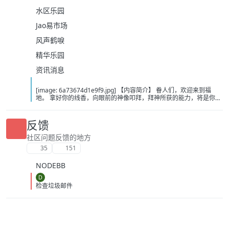
水区乐园
Jao易市场
风声鹤唳
精华乐园
资讯消息
[image: 6a73674d1e9f9.jpg] 【内容简介】 眷人们，欢迎来到福
地。 拿好你的线香，向眼前的神像叩拜，拜神所获的能力，将是你们
在这里生存的唯一依仗。 平安旅社诡影闪现，恐怖城镇无限追凶，柳
家大院八坟藏妖，罗王岛上十鬼隐踪，无光洞穴鬼婴啼哭，凄惶诡校
悲剧轮回…… 【作者简介】 作者：幻梦猎人，起点中文网作者，代表
反馈
作品：《灾厄收容所》《诡异分解指南》《天灾疯人院》《基因收容
所》等 【下载地址】 百度：
社区问题反馈的地方
https://pan.baidu.com/s/1CTpsB1_Ju5NwzAhO0MvwZQ?pwd=9a1v
35
151
夸克：https://pan.quark.cn/s/ffe07719ebb3?pwd=aUYh 移动：
https://yun.139.com/shareweb/#/w/i/2wFGV2icCY0yr
NODEBB
D
检查垃圾邮件