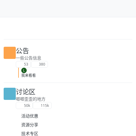
跳转至内容
公告
一些公告信息
53
380
L
我来看看
讨论区
唧唧歪歪的地方
50k
115k
活动优惠
资源分享
技术专区