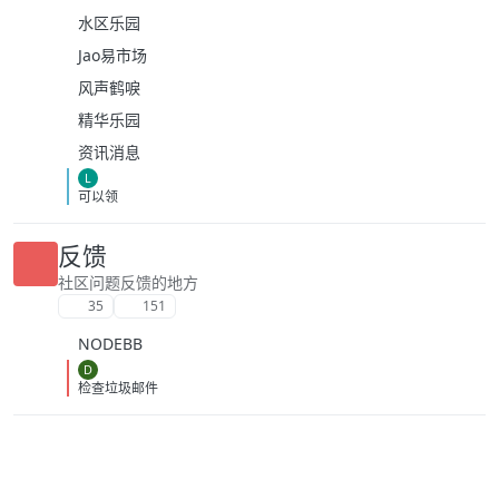
水区乐园
Jao易市场
风声鹤唳
精华乐园
资讯消息
L
可以领
反馈
社区问题反馈的地方
35
151
NODEBB
D
检查垃圾邮件