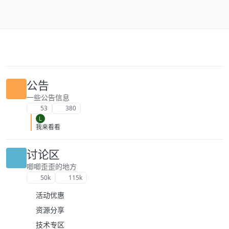
跳转至内容
公告
一些公告信息
53
380
L
我来看看
讨论区
唧唧歪歪的地方
50k
115k
活动优惠
资源分享
技术专区