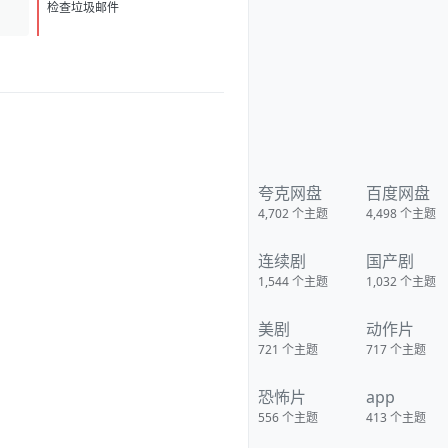
bjaidxz2JjTfN3GiwValQ?
D
1
pwd=nj7j 夸克：
检查垃圾邮件
https://pan.quark.cn/s/5ad8e5
4059d7?pwd=Q7wx 移动：
https://yun.139.com/shareweb/
#/w/i/2wFGtTqG5Gzci
夸克网盘
百度网盘
4,702
个主题
4,498
个主题
连续剧
国产剧
1,544
个主题
1,032
个主题
美剧
动作片
721
个主题
717
个主题
恐怖片
app
556
个主题
413
个主题