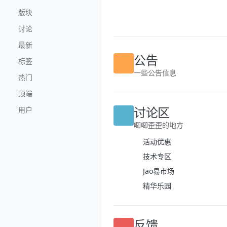
跳转至内容
版块
讨论
最新
标签
公告
热门
一些公告信息
顶端
用户
讨论区
唧唧歪歪的地方
活动优惠
技术专区
Jao易市场
精华乐园