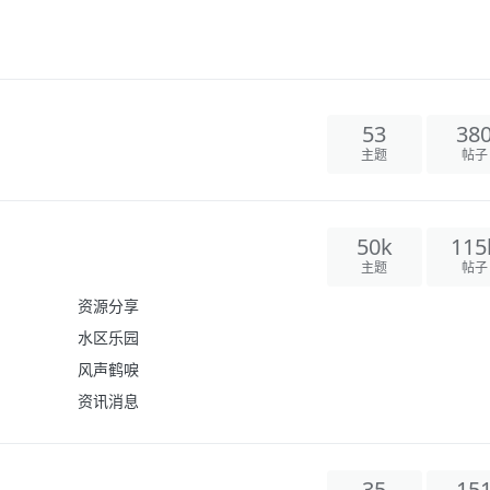
53
38
主题
帖子
50k
115
主题
帖子
资源分享
水区乐园
风声鹤唳
资讯消息