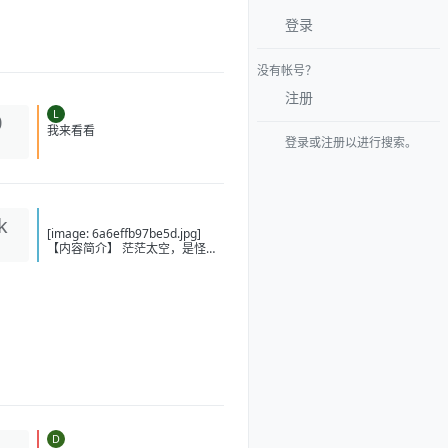
登录
没有帐号？
注册
L
0
登录或注册以进行搜索。
我来看看
k
[image: 6a6effb97be5d.jpg]
【内容简介】 茫茫太空，是怪兽
肆意狂欢的天堂，也是机甲师抛
洒热血的战场！ 什么是强者 ？是
纵横无敌的至尊机甲，还是拥有
威震八荒的意能？ 懵懂的少年给
不出答案，他只知道走下去，坚
定地走下去，不管是通天坦途，
还是泥泞小径，前进的步伐从未
踌躇！ “噩梦、恐惧、死亡……这
些打不倒我的，终将使我更加强
大！” 【下载地址】 百度：
https://pan.baidu.com/s/1-