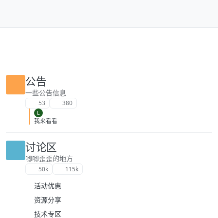
跳转至内容
公告
一些公告信息
53
380
L
我来看看
讨论区
唧唧歪歪的地方
50k
115k
活动优惠
资源分享
技术专区