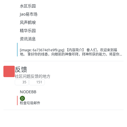
水区乐园
Jao易市场
风声鹤唳
精华乐园
资讯消息
[image: 6a73674d1e9f9.jpg] 【内容简介】 眷人们，欢迎来到福
地。 拿好你的线香，向眼前的神像叩拜，拜神所获的能力，将是你们
在这里生存的唯一依仗。 平安旅社诡影闪现，恐怖城镇无限追凶，柳
家大院八坟藏妖，罗王岛上十鬼隐踪，无光洞穴鬼婴啼哭，凄惶诡校
悲剧轮回…… 【作者简介】 作者：幻梦猎人，起点中文网作者，代表
反馈
作品：《灾厄收容所》《诡异分解指南》《天灾疯人院》《基因收容
所》等 【下载地址】 百度：
社区问题反馈的地方
https://pan.baidu.com/s/1CTpsB1_Ju5NwzAhO0MvwZQ?pwd=9a1v
35
151
夸克：https://pan.quark.cn/s/ffe07719ebb3?pwd=aUYh 移动：
https://yun.139.com/shareweb/#/w/i/2wFGV2icCY0yr
NODEBB
D
检查垃圾邮件