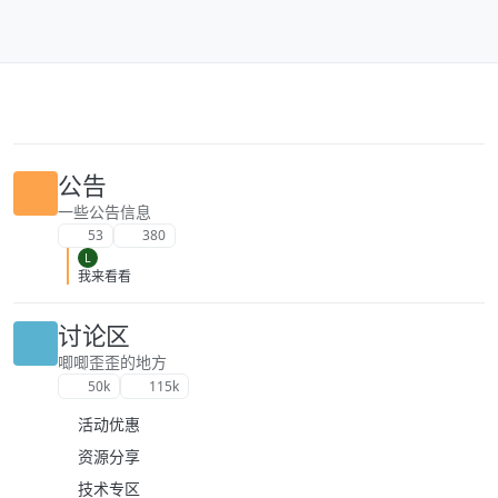
跳转至内容
公告
一些公告信息
53
380
L
我来看看
讨论区
唧唧歪歪的地方
50k
115k
活动优惠
资源分享
技术专区