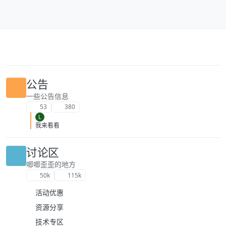
跳转至内容
公告
一些公告信息
53
380
L
我来看看
讨论区
唧唧歪歪的地方
50k
115k
活动优惠
资源分享
技术专区