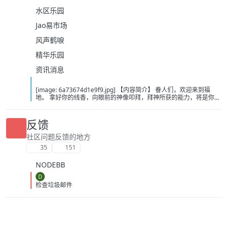
水区乐园
Jao易市场
风声鹤唳
精华乐园
资讯消息
[image: 6a73674d1e9f9.jpg] 【内容简介】 眷人们，欢迎来到福
地。 拿好你的线香，向眼前的神像叩拜，拜神所获的能力，将是你们
在这里生存的唯一依仗。 平安旅社诡影闪现，恐怖城镇无限追凶，柳
家大院八坟藏妖，罗王岛上十鬼隐踪，无光洞穴鬼婴啼哭，凄惶诡校
悲剧轮回…… 【作者简介】 作者：幻梦猎人，起点中文网作者，代表
反馈
作品：《灾厄收容所》《诡异分解指南》《天灾疯人院》《基因收容
所》等 【下载地址】 百度：
社区问题反馈的地方
https://pan.baidu.com/s/1CTpsB1_Ju5NwzAhO0MvwZQ?pwd=9a1v
35
151
夸克：https://pan.quark.cn/s/ffe07719ebb3?pwd=aUYh 移动：
https://yun.139.com/shareweb/#/w/i/2wFGV2icCY0yr
NODEBB
D
检查垃圾邮件