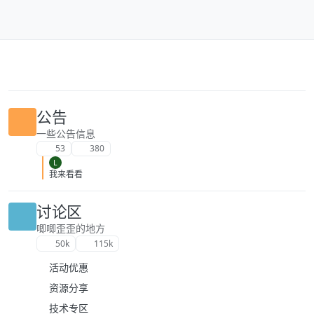
跳转至内容
公告
一些公告信息
53
380
L
我来看看
讨论区
唧唧歪歪的地方
50k
115k
活动优惠
资源分享
技术专区