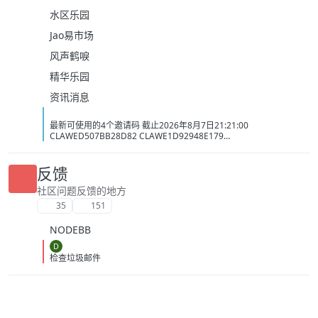
水区乐园
Jao易市场
风声鹤唳
精华乐园
资讯消息
最新可使用的4个邀请码 截止2026年8月7日21:21:00
CLAWED507BB28D82 CLAWE1D92948E179
CLAWC0DC2C1D3BB5 CLAW34AC98437BAC
反馈
社区问题反馈的地方
35
151
NODEBB
D
检查垃圾邮件