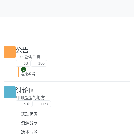
跳转至内容
公告
一些公告信息
53
380
L
我来看看
讨论区
唧唧歪歪的地方
50k
115k
活动优惠
资源分享
技术专区