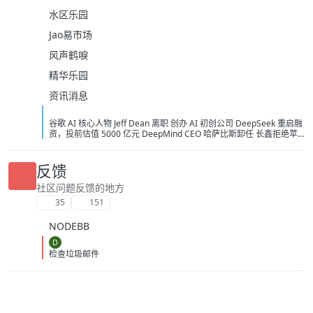
水区乐园
Jao易市场
风声鹤唳
精华乐园
资讯消息
谷歌 AI 核心人物 Jeff Dean 离职 创办 AI 初创公司 DeepSeek 重启融
资，投前估值 5000 亿元 DeepMind CEO 哈萨比斯卸任 长鑫拒绝苹
果压价，坚持要求采购价不低于三星电子和 SK 海力士 宇树科技：
2026 年 8 月 7 日举行 IPO 网上路演，拟发行 4044.64 万股 美国保护
本国 AI 关键基础设施：拟禁止采购中国光模块 Anthropic 确认正在为
反馈
Claude 组建内部芯片团队 美国告知 AI 企业：将不对开放权重模型进
行安全测试 马斯克：Grok 4.6 预计下周发布，Grok 5 计划在今年发
社区问题反馈的地方
布 《黑神话：悟空》将开启七折优惠活动 泡泡玛特澄清：段永平不是
35
151
主动减持 多省推动落实职工带薪休假，多地要求领导干部带头休假 迪
士尼与 TikTok 达成短视频内容合作协议 月之暗面投资者砺思资本据
NODEBB
悉寻求募集 5 亿美元新基金 红果短剧回应网传「限制演员日薪不超 4
万」：演员片酬评定为市场行为，与平台无关 Anthropic 与谷歌将达
D
成约 2000 亿美元 AI 芯片合作
检查垃圾邮件