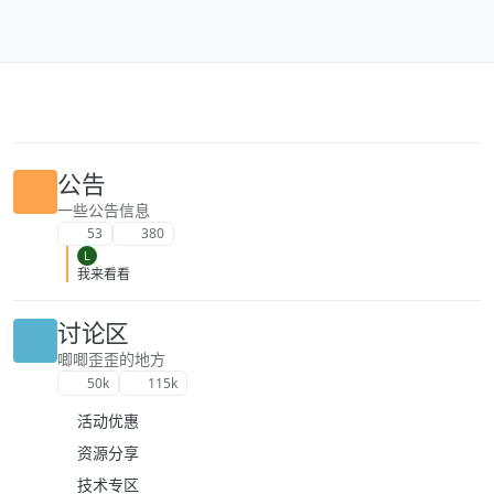
跳转至内容
公告
一些公告信息
53
380
L
我来看看
讨论区
唧唧歪歪的地方
50k
115k
活动优惠
资源分享
技术专区