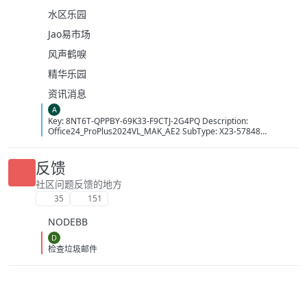
水区乐园
Jao易市场
风声鹤唳
精华乐园
资讯消息
A
Key: 8NT6T-QPPBY-69K33-F9CTJ-2G4PQ Description:
Office24_ProPlus2024VL_MAK_AE2 SubType: X23-57848
LicenseType: Volume:MAK MAKCount: 14413 Time: 10/08/2026
15:33:35 (GMT+7)
反馈
社区问题反馈的地方
35
151
NODEBB
D
检查垃圾邮件