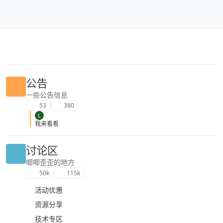
跳转至内容
公告
一些公告信息
53
380
L
我来看看
讨论区
唧唧歪歪的地方
50k
115k
活动优惠
资源分享
技术专区