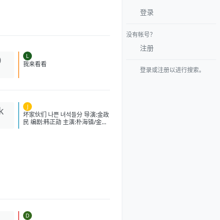
登录
没有帐号？
注册
L
0
登录或注册以进行搜索。
我来看看
J
k
坏家伙们 나쁜 녀석들分 导演:金政
民 编剧:韩正勋 主演:朴海镇/金相
中/马东锡/赵东赫/强艺元 类型:剧
情/动作/犯罪 制片国家/地区:韩国
语言:韩语 首播:2014-10-04(韩
国) 集数:11 单集片长:60min 又名:
暴疯刑警(港)/坏小子们/BadGuys
IMDb:tt3914520 豆瓣ID：
25811005 IMDb：tt3914520 影
视简介 他们是一群比坏家伙
们更坏的人，然而就是这样一群
人，却用专属于他们自己的手段
为社会除暴安良。 影视热评 我就