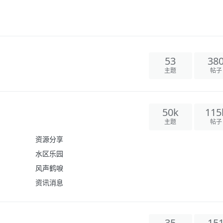
53
38
主题
帖子
50k
115
主题
帖子
资源分享
水区乐园
风声鹤唳
资讯消息