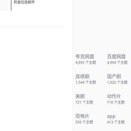
是想问，，，有必要把每个人毛
D
1
孔都拍那么大么。。。。 下载地
检查垃圾邮件
址：
https://pan.quark.cn/s/e544b3
b32615
夸克网盘
百度网盘
4,695
个主题
4,494
个主题
连续剧
国产剧
1,544
个主题
1,032
个主题
美剧
动作片
721
个主题
716
个主题
恐怖片
app
556
个主题
413
个主题