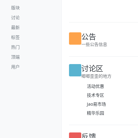
跳转至内容
版块
讨论
最新
标签
公告
热门
一些公告信息
顶端
用户
讨论区
唧唧歪歪的地方
活动优惠
技术专区
Jao易市场
精华乐园