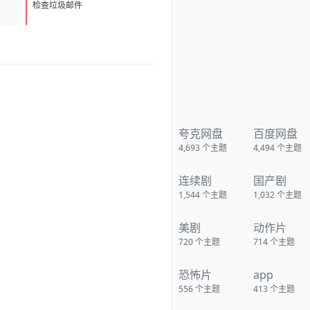
c-lBV0a5bV8QrKeWg?pwd=cjw2
D
1
夸克：
检查垃圾邮件
https://pan.quark.cn/s/30934bf
0718b?pwd=MVyx 移动：
https://yun.139.com/shareweb/
#/w/i/2wFGtMqeNSZ72
夸克网盘
百度网盘
4,693
个主题
4,494
个主题
连续剧
国产剧
1,544
个主题
1,032
个主题
美剧
动作片
720
个主题
714
个主题
恐怖片
app
556
个主题
413
个主题