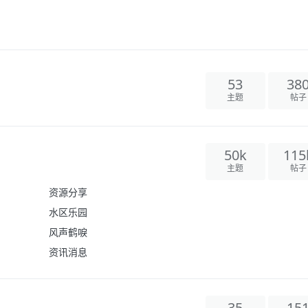
53
38
主题
帖子
50k
115
主题
帖子
资源分享
水区乐园
风声鹤唳
资讯消息