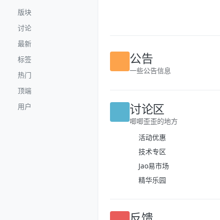
跳转至内容
版块
讨论
最新
标签
公告
热门
一些公告信息
顶端
用户
讨论区
唧唧歪歪的地方
活动优惠
技术专区
Jao易市场
精华乐园