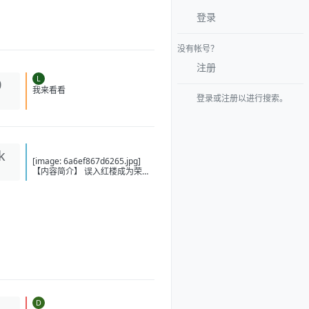
登录
没有帐号？
注册
L
0
登录或注册以进行搜索。
我来看看
k
[image: 6a6ef867d6265.jpg]
【内容简介】 误入红楼成为荣国
庶子贾琮，混乱的时空，历史走
进迷离支路；无数彪炳史册的英
士人杰，湮没在时光的尘埃中；
山河新创，路途扶摇，洗涤旧
章；说什么金玉奇缘，谁为情
种，都只为风月情浓；菱花镜里
照娇容，宝剑光寒耀九州；山河
零落风雪尽，立马孤山一世春。
此系身前身后事，倩谁记去作奇
传？ 【下载地址】 百度：
https://pan.baidu.com/s/1AdIFc