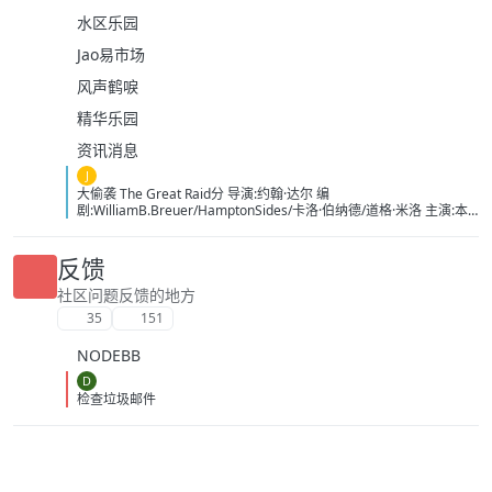
水区乐园
Jao易市场
风声鹤唳
精华乐园
资讯消息
J
大偷袭 The Great Raid分 导演:约翰·达尔 编
剧:WilliamB.Breuer/HamptonSides/卡洛·伯纳德/道格·米洛 主演:本
杰明·布拉特/詹姆斯·弗兰科/罗伯特·马莫内/马克斯·马蒂尼/詹姆斯·卡
佩内罗/马克·康苏斯/克雷格·迈莱赫兰/弗雷迪·乔·法恩斯沃思/莱尔德·
曼辛托斯/杰里米·卡拉汉/ScottMcLean/保罗·蒙塔尔班/克莱恩·克劳福
反馈
德/萨姆·沃辛顿/RoystonInnes/卢克·佩格勒/代尔·戴/杰罗姆·埃勒斯/布
雷特·塔克/KristianSchmid/瓦维克·杨/TimCampbell/马特·多兰/约瑟夫
社区问题反馈的地方
·费因斯/马尔顿·索克斯/罗根·马歇尔-格林/尼古拉斯·贝尔/肯尼·道提/克
35
151
里斯托弗·詹姆斯·贝克/康妮·尼尔森/娜塔莉·杰克逊·门多萨/原丽淇/奥
文·安森/西蒙·梅登/雷兹·科尔特斯/本博尔·罗科/纲岛乡太郎/山口英胜/
NODEBB
泉原丰/保罗·纳高奇/DavidChamberlain/宇佐美慎吾/塞萨尔·蒙塔
诺/RichardJoson/KennethMoraleda/卓丹·李/里昂·福德/马修·纽
D
顿/JacksonRaine/道格拉斯·麦克阿瑟/富兰克林·德拉诺·罗斯福/艾德琳·
检查垃圾邮件
冈野/HidekiTojo 类型:剧情/动作/战争 制片国家/地区:美国/澳大利亚
语言:菲律宾语/英语/塔加路语/日语 上映日期:2005-10-20 片长:132分
钟 又名:卡巴纳图大营救 IMDb:tt0326905 豆瓣ID：1436891
IMDb：tt0326905 影视简介 太平洋战争初期，美军将兵力投入
欧洲战场，无力挽回菲律宾战事，导致一万名美军、六万名菲军在巴
丹半岛被俘。日军一直残酷对待这些战俘，军部更于1944年一月决定