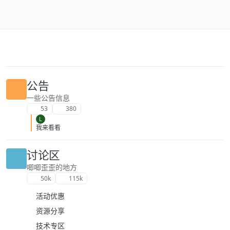
跳转至内容
公告
一些公告信息
53
380
L
我来看看
讨论区
唧唧歪歪的地方
50k
115k
活动优惠
资源分享
技术专区