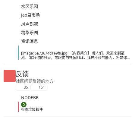
水区乐园
Jao易市场
风声鹤唳
精华乐园
资讯消息
[image: 6a73674d1e9f9.jpg] 【内容简介】 眷人们，欢迎来到福
地。 拿好你的线香，向眼前的神像叩拜，拜神所获的能力，将是你们
在这里生存的唯一依仗。 平安旅社诡影闪现，恐怖城镇无限追凶，柳
家大院八坟藏妖，罗王岛上十鬼隐踪，无光洞穴鬼婴啼哭，凄惶诡校
悲剧轮回…… 【作者简介】 作者：幻梦猎人，起点中文网作者，代表
反馈
作品：《灾厄收容所》《诡异分解指南》《天灾疯人院》《基因收容
所》等 【下载地址】 百度：
社区问题反馈的地方
https://pan.baidu.com/s/1CTpsB1_Ju5NwzAhO0MvwZQ?pwd=9a1v
35
151
夸克：https://pan.quark.cn/s/ffe07719ebb3?pwd=aUYh 移动：
https://yun.139.com/shareweb/#/w/i/2wFGV2icCY0yr
NODEBB
D
检查垃圾邮件