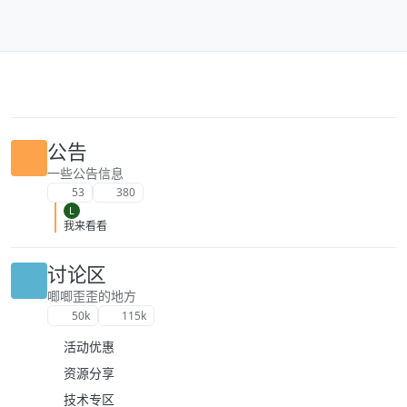
跳转至内容
公告
一些公告信息
53
380
L
我来看看
讨论区
唧唧歪歪的地方
50k
115k
活动优惠
资源分享
技术专区