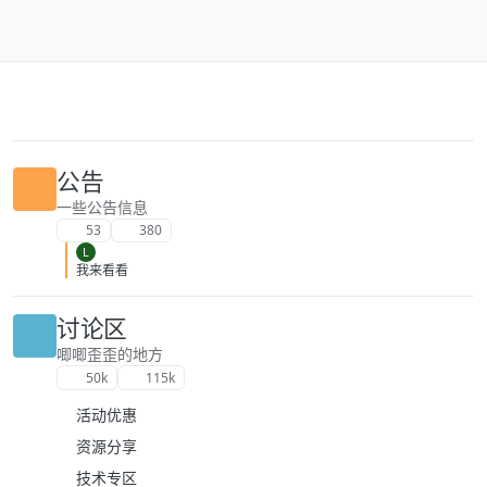
跳转至内容
公告
一些公告信息
53
380
L
我来看看
讨论区
唧唧歪歪的地方
50k
115k
活动优惠
资源分享
技术专区