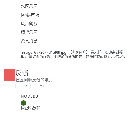
水区乐园
Jao易市场
风声鹤唳
精华乐园
资讯消息
[image: 6a73674d1e9f9.jpg] 【内容简介】 眷人们，欢迎来到福
地。 拿好你的线香，向眼前的神像叩拜，拜神所获的能力，将是你们
在这里生存的唯一依仗。 平安旅社诡影闪现，恐怖城镇无限追凶，柳
家大院八坟藏妖，罗王岛上十鬼隐踪，无光洞穴鬼婴啼哭，凄惶诡校
悲剧轮回…… 【作者简介】 作者：幻梦猎人，起点中文网作者，代表
反馈
作品：《灾厄收容所》《诡异分解指南》《天灾疯人院》《基因收容
所》等 【下载地址】 百度：
社区问题反馈的地方
https://pan.baidu.com/s/1CTpsB1_Ju5NwzAhO0MvwZQ?pwd=9a1v
35
151
夸克：https://pan.quark.cn/s/ffe07719ebb3?pwd=aUYh 移动：
https://yun.139.com/shareweb/#/w/i/2wFGV2icCY0yr
NODEBB
D
检查垃圾邮件