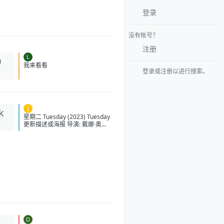
登录
没有帐号？
注册
L
0
登录或注册以进行搜索。
我来看看
J
k
星期二 Tuesday (2023)
Tuesday 更新描述或海报 导演:
戴娜·奥尼乌纳斯-普西奇 编剧: 戴
娜·奥尼乌纳斯-普西奇 主演: 阿琳
泽·科纳 / 洛拉·佩蒂克鲁 / 茱莉亚·
路易斯-德瑞弗斯 / 利娅·哈维 / 艾
莉·詹姆斯 / 更多... 类型: 奇幻 制
片国家/地区: 英国 / 美国 语言: 英
语 上映日期: 2023-08-31(美国)
片长: 111分钟 又名: 終わりの鳥
IMDb: tt14682800 豆瓣评分 6.0
星期二的剧情简介 · · · · · · 茱
莉亚·路易斯-德瑞弗斯、洛拉·佩