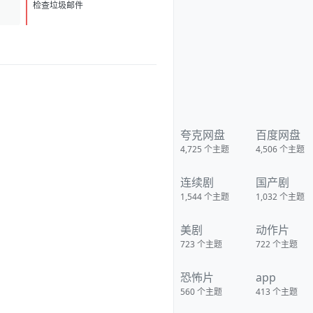
蒂克鲁([拍拖故事])、阿琳泽·科纳
D
1
(《公关》)将主演A24新片星期
检查垃圾邮件
二。戴娜·O·普西奇执导，这也是
普西奇的长片处女作。路易斯-德
瑞弗斯与佩蒂克鲁将饰演一对母
女，而女儿的名字便是“星期
二”。
https://pan.quark.cn/s/41f41a2
02042
夸克网盘
百度网盘
4,725
个主题
4,506
个主题
连续剧
国产剧
1,544
个主题
1,032
个主题
美剧
动作片
723
个主题
722
个主题
恐怖片
app
560
个主题
413
个主题