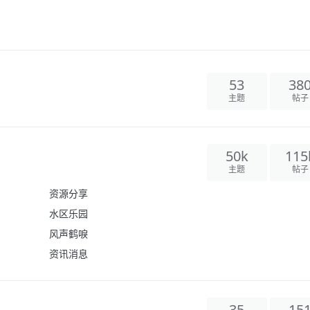
53
38
主题
帖子
50k
115
主题
帖子
资源分享
水区乐园
风声鹤唳
资讯消息