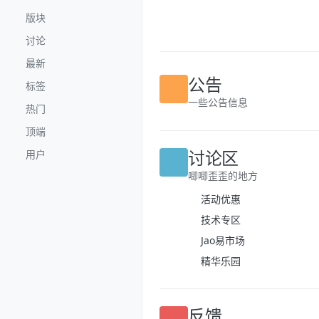
跳转至内容
版块
讨论
最新
标签
公告
热门
一些公告信息
顶端
用户
讨论区
唧唧歪歪的地方
活动优惠
技术专区
Jao易市场
精华乐园