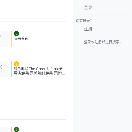
登录
没有帐号？
注册
L
0
我来看看
登录或注册以进行搜索。
J
k
绿色地狱 The Green Inferno分
导演:伊莱·罗斯 编剧:伊莱·罗斯/吉
列尔莫·阿莫依托 主演:洛伦扎·伊
佐/拉蒙·莱/艾瑞尔·利维/达里尔·
沙巴拉/可比·毕丝·布兰顿/斯凯·费
雷拉/麦达·阿帕诺威茨/尼古拉斯·
马丁内斯/亚伦·伯恩斯/伊格纳西·
阿尔曼德/理查德·布基/尤西比奥·
阿瑞纳斯/马蒂亚斯·洛佩兹/安东
涅塔·帕里/约翰·马克·艾伦 类型:恐
怖/冒险 制片国家/地区:美国/智利
语言:英语 上映日期:2013-11-
02(纽约首映)/2014-10-16(智
利)/2015-09-25(美国) 片长:100
D
1
分钟 又名:食人炼狱(台)