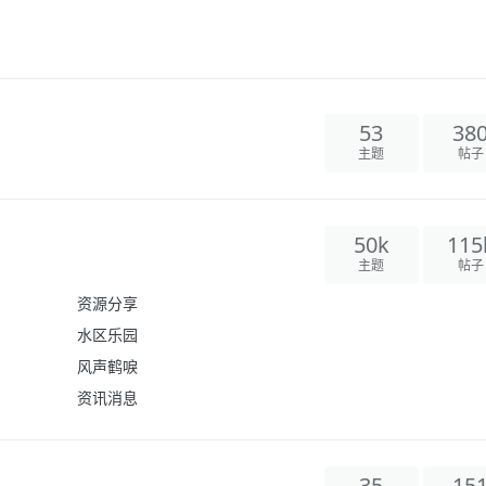
53
38
主题
帖子
50k
115
主题
帖子
资源分享
水区乐园
风声鹤唳
资讯消息
35
15