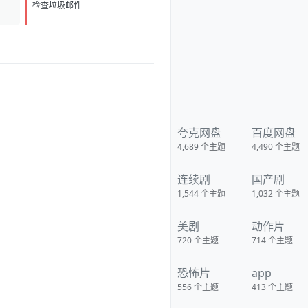
检查垃圾邮件
IMDb:tt2403021 豆瓣ID：
24298333 IMDb：tt2403021 影
视简介 就读于纽约某大学的
贾丝廷（萝兰萨·伊佐 Lorenza
Izzo 饰）是一名联合国官员的女
儿，她原本优哉游哉，嬉笑怒
骂，生活平淡无奇。偶然的机
会，她受邀加入了由亚历杭德罗
（艾瑞尔·利维 Ariel Levy 饰）领
军的环保示威组织ACT。该组织
近期正打算前往位于秘鲁亚马逊
丛林的某个小村落，不久前该地
发现丰富的天然气资源，而大型
夸克网盘
百度网盘
公司图谋砍伐丛林、驱逐村民，
4,689
个主题
4,490
个主题
甚至不惜用到屠杀的手段。为了
抗议这种不人道的暴行，ACT的
各位经过周密规划启程来到秘
连续剧
国产剧
鲁。这群在最发达的国家过惯了
养尊处优生活的年轻人，带着半
1,544
个主题
1,032
个主题
度假的心情来到了异国他乡。
在经历了严峻的生死考验
后，他们的抗议终于取得成功。
美剧
动作片
谁知返程途中飞机出现故障坠
720
个主题
714
个主题
毁，幸存者置身丛林中，而神秘
的食人族正悄然向他们靠近……
豆瓣 影视热评 人肉吃法分为刺
恐怖片
app
身、土窑烧烤、活体生吃、蚂蚁
上树等。特别是边吃边嬉笑聊天
556
个主题
413
个主题
的场面很像80年代的中国农村
啊，乡土气息浓郁。从博弈论的