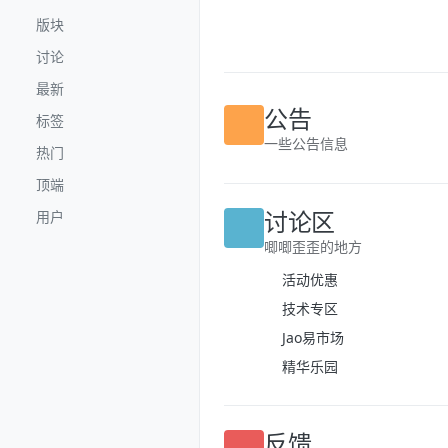
跳转至内容
版块
讨论
最新
公告
标签
一些公告信息
热门
顶端
讨论区
用户
唧唧歪歪的地方
活动优惠
技术专区
Jao易市场
精华乐园
反馈