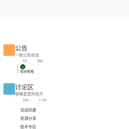
跳转至内容
公告
一些公告信息
53
380
L
我来看看
讨论区
唧唧歪歪的地方
50k
115k
活动优惠
资源分享
技术专区