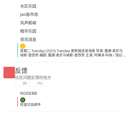
水区乐园
Jao易市场
风声鹤唳
精华乐园
资讯消息
J
星期二 Tuesday (2023) Tuesday 更新描述或海报 导演: 戴娜·奥尼乌
纳斯-普西奇 编剧: 戴娜·奥尼乌纳斯-普西奇 主演: 阿琳泽·科纳 / 洛拉·
佩蒂克鲁 / 茱莉亚·路易斯-德瑞弗斯 / 利娅·哈维 / 艾莉·詹姆斯 / 更多...
类型: 奇幻 制片国家/地区: 英国 / 美国 语言: 英语 上映日期: 2023-08-
31(美国) 片长: 111分钟 又名: 終わりの鳥 IMDb: tt14682800 豆瓣评
反馈
分 6.0 星期二的剧情简介 · · · · · · 茱莉亚·路易斯-德瑞弗斯、洛拉·
佩蒂克鲁([拍拖故事])、阿琳泽·科纳(《公关》)将主演A24新片星期
社区问题反馈的地方
二。戴娜·O·普西奇执导，这也是普西奇的长片处女作。路易斯-德瑞
35
151
弗斯与佩蒂克鲁将饰演一对母女，而女儿的名字便是“星期二”。
https://pan.quark.cn/s/41f41a202042
NODEBB
D
检查垃圾邮件