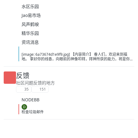
水区乐园
Jao易市场
风声鹤唳
精华乐园
资讯消息
[image: 6a73674d1e9f9.jpg] 【内容简介】 眷人们，欢迎来到福
地。 拿好你的线香，向眼前的神像叩拜，拜神所获的能力，将是你们
在这里生存的唯一依仗。 平安旅社诡影闪现，恐怖城镇无限追凶，柳
家大院八坟藏妖，罗王岛上十鬼隐踪，无光洞穴鬼婴啼哭，凄惶诡校
悲剧轮回…… 【作者简介】 作者：幻梦猎人，起点中文网作者，代表
反馈
作品：《灾厄收容所》《诡异分解指南》《天灾疯人院》《基因收容
所》等 【下载地址】 百度：
社区问题反馈的地方
https://pan.baidu.com/s/1CTpsB1_Ju5NwzAhO0MvwZQ?pwd=9a1v
35
151
夸克：https://pan.quark.cn/s/ffe07719ebb3?pwd=aUYh 移动：
https://yun.139.com/shareweb/#/w/i/2wFGV2icCY0yr
NODEBB
D
检查垃圾邮件