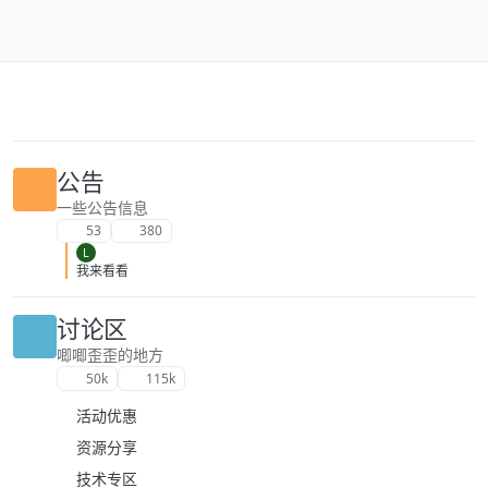
跳转至内容
公告
一些公告信息
53
380
L
我来看看
讨论区
唧唧歪歪的地方
50k
115k
活动优惠
资源分享
技术专区