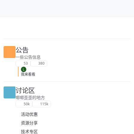
跳转至内容
公告
一些公告信息
53
380
L
我来看看
讨论区
唧唧歪歪的地方
50k
115k
活动优惠
资源分享
技术专区