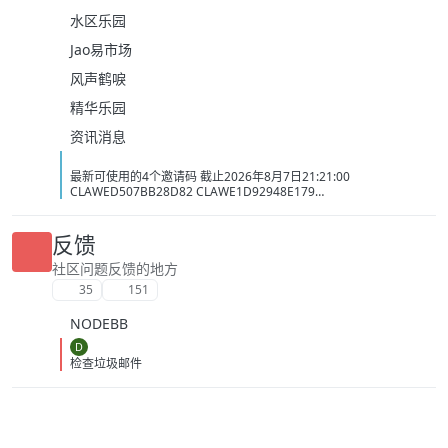
水区乐园
Jao易市场
风声鹤唳
精华乐园
资讯消息
最新可使用的4个邀请码 截止2026年8月7日21:21:00
CLAWED507BB28D82 CLAWE1D92948E179
CLAWC0DC2C1D3BB5 CLAW34AC98437BAC
反馈
社区问题反馈的地方
35
151
NODEBB
D
检查垃圾邮件