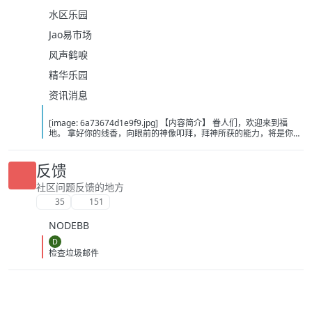
水区乐园
Jao易市场
风声鹤唳
精华乐园
资讯消息
[image: 6a73674d1e9f9.jpg] 【内容简介】 眷人们，欢迎来到福
地。 拿好你的线香，向眼前的神像叩拜，拜神所获的能力，将是你们
在这里生存的唯一依仗。 平安旅社诡影闪现，恐怖城镇无限追凶，柳
家大院八坟藏妖，罗王岛上十鬼隐踪，无光洞穴鬼婴啼哭，凄惶诡校
悲剧轮回…… 【作者简介】 作者：幻梦猎人，起点中文网作者，代表
反馈
作品：《灾厄收容所》《诡异分解指南》《天灾疯人院》《基因收容
所》等 【下载地址】 百度：
社区问题反馈的地方
https://pan.baidu.com/s/1CTpsB1_Ju5NwzAhO0MvwZQ?pwd=9a1v
35
151
夸克：https://pan.quark.cn/s/ffe07719ebb3?pwd=aUYh 移动：
https://yun.139.com/shareweb/#/w/i/2wFGV2icCY0yr
NODEBB
D
检查垃圾邮件