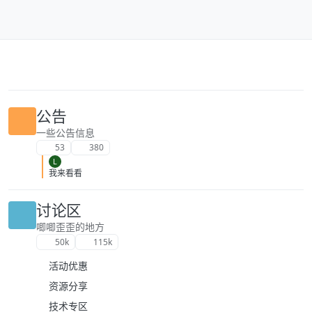
跳转至内容
公告
一些公告信息
53
380
L
我来看看
讨论区
唧唧歪歪的地方
50k
115k
活动优惠
资源分享
技术专区