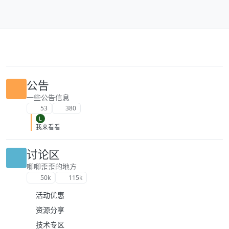
跳转至内容
公告
一些公告信息
53
380
L
我来看看
讨论区
唧唧歪歪的地方
50k
115k
活动优惠
资源分享