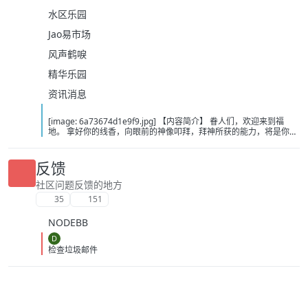
技术专区
水区乐园
Jao易市场
风声鹤唳
精华乐园
资讯消息
[image: 6a73674d1e9f9.jpg] 【内容简介】 眷人们，欢迎来到福
地。 拿好你的线香，向眼前的神像叩拜，拜神所获的能力，将是你们
在这里生存的唯一依仗。 平安旅社诡影闪现，恐怖城镇无限追凶，柳
家大院八坟藏妖，罗王岛上十鬼隐踪，无光洞穴鬼婴啼哭，凄惶诡校
悲剧轮回…… 【作者简介】 作者：幻梦猎人，起点中文网作者，代表
反馈
作品：《灾厄收容所》《诡异分解指南》《天灾疯人院》《基因收容
所》等 【下载地址】 百度：
社区问题反馈的地方
https://pan.baidu.com/s/1CTpsB1_Ju5NwzAhO0MvwZQ?pwd=9a1v
35
151
夸克：https://pan.quark.cn/s/ffe07719ebb3?pwd=aUYh 移动：
https://yun.139.com/shareweb/#/w/i/2wFGV2icCY0yr
NODEBB
D
检查垃圾邮件