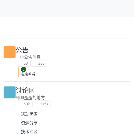
跳转至内容
公告
一些公告信息
53
380
L
我来看看
讨论区
唧唧歪歪的地方
50k
115k
活动优惠
资源分享
技术专区