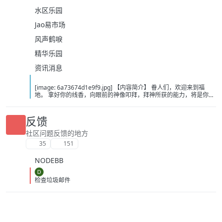
水区乐园
Jao易市场
风声鹤唳
精华乐园
资讯消息
[image: 6a73674d1e9f9.jpg] 【内容简介】 眷人们，欢迎来到福
地。 拿好你的线香，向眼前的神像叩拜，拜神所获的能力，将是你们
在这里生存的唯一依仗。 平安旅社诡影闪现，恐怖城镇无限追凶，柳
家大院八坟藏妖，罗王岛上十鬼隐踪，无光洞穴鬼婴啼哭，凄惶诡校
悲剧轮回…… 【作者简介】 作者：幻梦猎人，起点中文网作者，代表
反馈
作品：《灾厄收容所》《诡异分解指南》《天灾疯人院》《基因收容
所》等 【下载地址】 百度：
社区问题反馈的地方
https://pan.baidu.com/s/1CTpsB1_Ju5NwzAhO0MvwZQ?pwd=9a1v
35
151
夸克：https://pan.quark.cn/s/ffe07719ebb3?pwd=aUYh 移动：
https://yun.139.com/shareweb/#/w/i/2wFGV2icCY0yr
NODEBB
D
检查垃圾邮件