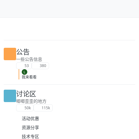
跳转至内容
公告
一些公告信息
53
380
L
我来看看
讨论区
唧唧歪歪的地方
50k
115k
活动优惠
资源分享
技术专区