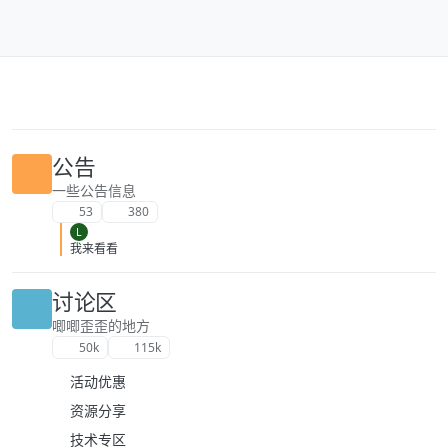
跳转至内容
公告
一些公告信息
53
380
L
我来看看
讨论区
唧唧歪歪的地方
50k
115k
活动优惠
资源分享
技术专区