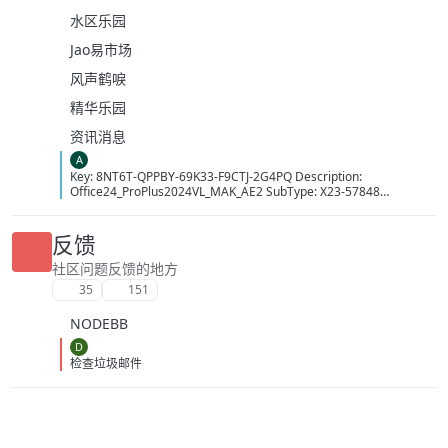
水区乐园
Jao易市场
风声鹤唳
精华乐园
资讯消息
A
Key: 8NT6T-QPPBY-69K33-F9CTJ-2G4PQ Description:
Office24_ProPlus2024VL_MAK_AE2 SubType: X23-57848
LicenseType: Volume:MAK MAKCount: 14413 Time: 10/08/2026
15:33:35 (GMT+7)
反馈
社区问题反馈的地方
35
151
NODEBB
D
检查垃圾邮件