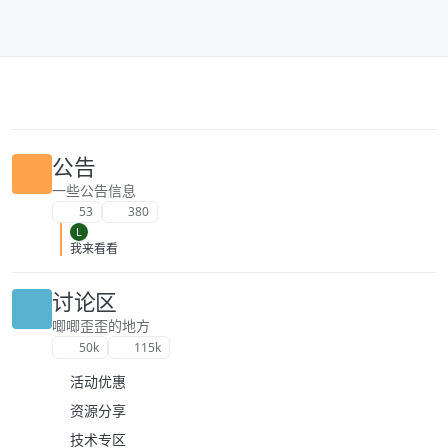
跳转至内容
公告
一些公告信息
53
380
L
我来看看
讨论区
唧唧歪歪的地方
50k
115k
活动优惠
资源分享
技术专区